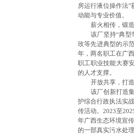
房运行液位操作法
”
动能与专业价值。
薪火相传，锻
该厂坚持
“
典型
玫等先进典型的
示
年，
两名
职工在
广
职工职业技能大赛
的人才支撑
。
开放共享，打
该厂
创新打造
护综合行政执法实
传
活动
。
2023
至
202
年广西生态环境宣传
的
一部
真实污水处