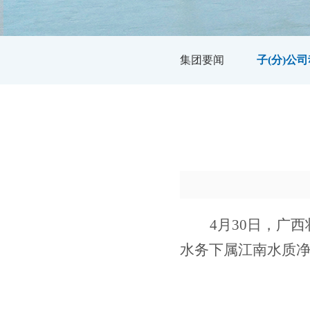
集团要闻
子(分)公
4
月
30
日，广西
水务
下属
江南水质