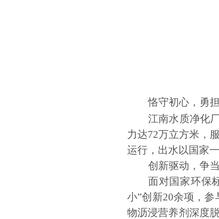
恪守初心，勇
江南水质净化
力达
72
万立方米，
运行，出水以国家
创新驱动，争
面对
国家
环保
小
”
创新
20
余项，
参
物沥浸营养剂深度脱